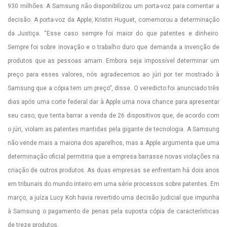
930 milhões. A Samsung não disponibilizou um porta-voz para comentar a
decisão. A porta-voz da Apple, Kristin Huguet, comemorou a determinação
da Justiça. “Esse caso sempre foi maior do que patentes e dinheiro.
Sempre foi sobre inovação e o trabalho duro que demanda a invenção de
produtos que as pessoas amam. Embora seja impossível determinar um
preço para esses valores, nós agradecemos ao júri por ter mostrado à
Samsung que a cópia tem um preço”, disse. O veredicto foi anunciado três
dias após uma corte federal dar à Apple uma nova chance para apresentar
seu caso, que tenta barrar a venda de 26 dispositivos que, de acordo com
o júri, violam as patentes mantidas pela gigante de tecnologia. A Samsung
não vende mais a maioria dos aparelhos, mas a Apple argumenta que uma
determinação oficial permitiria que a empresa barrasse novas violações na
criação de outros produtos. As duas empresas se enfrentam há dois anos
em tribunais do mundo inteiro em uma série processos sobre patentes. Em
março, a juíza Lucy Koh havia revertido uma decisão judicial que impunha
à Samsung o pagamento de penas pela suposta cópia de características
de treze produtos.