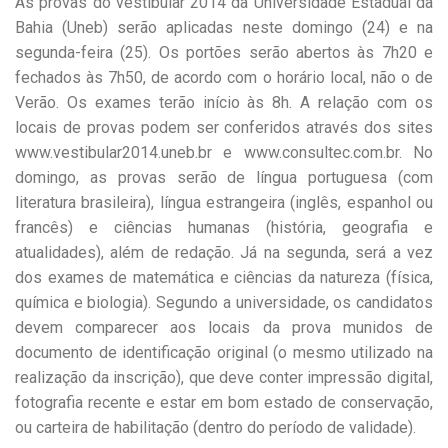
As provas do vestibular 2014 da Universidade Estadual da
Bahia (Uneb) serão aplicadas neste domingo (24) e na
segunda-feira (25). Os portões serão abertos às 7h20 e
fechados às 7h50, de acordo com o horário local, não o de
Verão. Os exames terão início às 8h. A relação com os
locais de provas podem ser conferidos através dos sites
www.vestibular2014.uneb.br e www.consultec.com.br. No
domingo, as provas serão de língua portuguesa (com
literatura brasileira), língua estrangeira (inglês, espanhol ou
francês) e ciências humanas (história, geografia e
atualidades), além de redação. Já na segunda, será a vez
dos exames de matemática e ciências da natureza (física,
química e biologia). Segundo a universidade, os candidatos
devem comparecer aos locais da prova munidos de
documento de identificação original (o mesmo utilizado na
realização da inscrição), que deve conter impressão digital,
fotografia recente e estar em bom estado de conservação,
ou carteira de habilitação (dentro do período de validade).