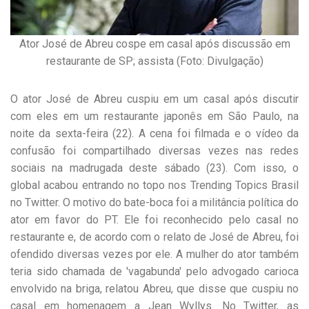
Ator José de Abreu cospe em casal após discussão em
restaurante de SP; assista (Foto: Divulgação)
O ator José de Abreu cuspiu em um casal após discutir
com eles em um restaurante japonês em São Paulo, na
noite da sexta-feira (22). A cena foi filmada e o vídeo da
confusão foi compartilhado diversas vezes nas redes
sociais na madrugada deste sábado (23). Com isso, o
global acabou entrando no topo nos Trending Topics Brasil
no Twitter. O motivo do bate-boca foi a militância política do
ator em favor do PT. Ele foi reconhecido pelo casal no
restaurante e, de acordo com o relato de José de Abreu, foi
ofendido diversas vezes por ele. A mulher do ator também
teria sido chamada de 'vagabunda' pelo advogado carioca
envolvido na briga, relatou Abreu, que disse que cuspiu no
casal em homenagem a Jean Wyllys. No Twitter, as