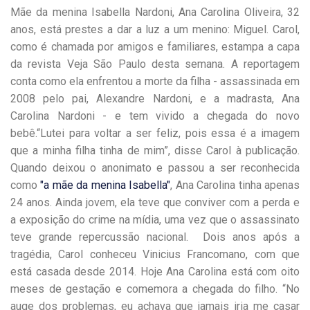
Mãe da menina Isabella Nardoni, Ana Carolina Oliveira, 32
anos, está prestes a dar a luz a um menino: Miguel. Carol,
como é chamada por amigos e familiares, estampa a capa
da revista Veja São Paulo desta semana. A reportagem
conta como ela enfrentou a morte da filha - assassinada em
2008 pelo pai, Alexandre Nardoni, e a madrasta, Ana
Carolina Nardoni - e tem vivido a chegada do novo
bebê.“Lutei para voltar a ser feliz, pois essa é a imagem
que a minha filha tinha de mim”, disse Carol à publicação.
Quando deixou o anonimato e passou a ser reconhecida
como
"a mãe da menina Isabella"
, Ana Carolina tinha apenas
24 anos. Ainda jovem, ela teve que conviver com a perda e
a exposição do crime na mídia, uma vez que o assassinato
teve grande repercussão nacional. Dois anos após a
tragédia, Carol conheceu Vinicius Francomano, com que
está casada desde 2014. Hoje Ana Carolina está com oito
meses de gestação e comemora a chegada do filho. “No
auge dos problemas, eu achava que jamais iria me casar