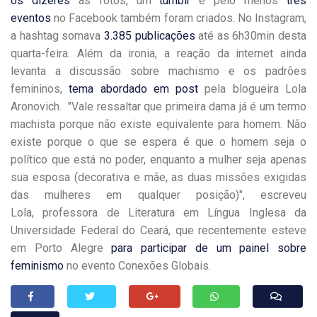
os dizeres
às fotos, um
tumblr
e pelo menos
três
eventos
no Facebook também foram criados. No Instagram,
a hashtag somava
3.385 publicações
até as 6h30min desta
quarta-feira. Além da ironia, a reação da internet ainda
levanta a discussão sobre machismo e os padrões
femininos,
tema abordado em post
pela blogueira Lola
Aronovich. "Vale ressaltar que primeira dama já é um termo
machista porque não existe equivalente para homem. Não
existe porque o que se espera é que o homem seja o
político que está no poder, enquanto a mulher seja apenas
sua esposa (decorativa e mãe, as duas missões exigidas
das mulheres em qualquer posição)", escreveu
Lola, professora de Literatura em Língua Inglesa da
Universidade Federal do Ceará, que recentemente esteve
em Porto Alegre
para participar de um painel sobre
feminismo
no evento Conexões Globais.