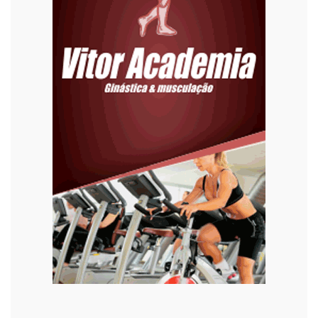
Eleições 2022
Emprego
Esporte
Habitação
Justiça
Meio Ambiente
Moda
Mundo
Música
Oportunidades