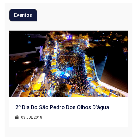
Eventos
2º Dia Do São Pedro Dos Olhos D'água
03 JUL 2018
R
1