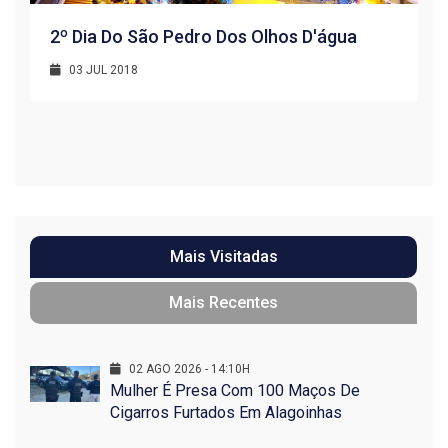
2º Dia Do São Pedro Dos Olhos D'água
03 JUL 2018
R
1
Mais Visitadas
Mais Recentes
02 AGO 2026 - 14:10H
Mulher É Presa Com 100 Maços De
Cigarros Furtados Em Alagoinhas