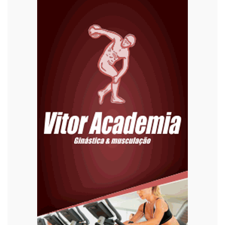
Diversão
Economia
Editoriais
Educação
Eleições 2022
Emprego
Esporte
Habitação
Justiça
Meio Ambiente
Moda