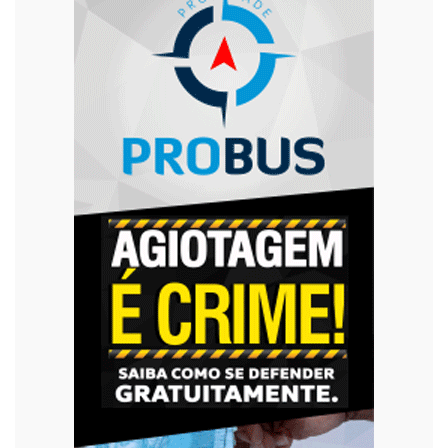
Trânsito
Urgente
Violência