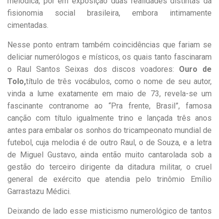
melódica, pôr em exposição duas realidades distintas da
fisionomia social brasileira, embora intimamente
cimentadas.
Nesse ponto entram também coincidências que fariam se
deliciar numerólogos e místicos, os quais tanto fascinaram
o Raul Santos Seixas dos discos voadores:
Ouro de
Tolo,
título de três vocábulos, como o nome de seu autor,
vinda a lume exatamente em maio de 73, revela-se um
fascinante contranome ao “Pra frente, Brasil”, famosa
canção com título igualmente trino e lançada três anos
antes para embalar os sonhos do tricampeonato mundial de
futebol, cuja melodia é de outro Raul, o de Souza, e a letra
de Miguel Gustavo, ainda então muito cantarolada sob a
gestão do terceiro dirigente da ditadura militar, o cruel
general de exército que atendia pelo trinômio Emílio
Garrastazu Médici.
Deixando de lado esse misticismo numerológico de tantos