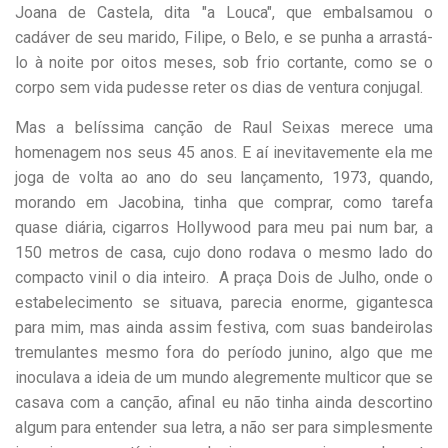
Joana de Castela, dita "a Louca", que embalsamou o
cadáver de seu marido, Filipe, o Belo, e se punha a arrastá-
lo à noite por oitos meses, sob frio cortante, como se o
corpo sem vida pudesse reter os dias de ventura conjugal.
Mas a belíssima canção de Raul Seixas merece uma
homenagem nos seus 45 anos. E aí inevitavemente ela me
joga de volta ao ano do seu lançamento, 1973, quando,
morando em Jacobina, tinha que comprar, como tarefa
quase diária, cigarros Hollywood para meu pai num bar, a
150 metros de casa, cujo dono rodava o mesmo lado do
compacto vinil o dia inteiro. A praça Dois de Julho, onde o
estabelecimento se situava, parecia enorme, gigantesca
para mim, mas ainda assim festiva, com suas bandeirolas
tremulantes mesmo fora do período junino, algo que me
inoculava a ideia de um mundo alegremente multicor que se
casava com a canção, afinal eu não tinha ainda descortino
algum para entender sua letra, a não ser para simplesmente