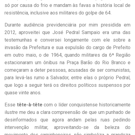
só por causa do frio e mandam às favas a história local de
resistência, inclusive aos militares do golpe de 64.
Durante audiência previdenciária por mim presidida em
2012, aproveitei que José Pedral Sampaio era uma das
testemunhas e conversei longamente com ele sobre a
invasão da Prefeitura e sua expulsão do cargo de Prefeito
em outro maio, o de 1964, quando militares da 6ª Região
estacionaram um ônibus na Praça Barão do Rio Branco e
começaram a deter pessoas, acusadas de ser comunistas,
para levá-las rumo a Salvador, entre elas o próprio Pedral,
que logo a seguir terá os direitos políticos suspensos por
quase vinte anos.
Esse
tête-à-tête
com o líder conquistense historicamente
ilustre me deu a clara compreensão de que um punhado de
desinformados que agora andam pelas ruas pedindo
intervenção militar, aproveitando-se da beleza do
movimento dos caminhoneiros, não simboliza a grandeza