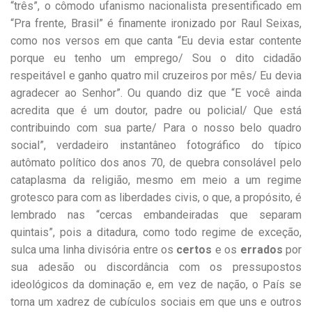
“três”, o cômodo ufanismo nacionalista presentificado em
“Pra frente, Brasil” é finamente ironizado por Raul Seixas,
como nos versos em que canta “Eu devia estar contente
porque eu tenho um emprego/ Sou o dito cidadão
respeitável e ganho quatro mil cruzeiros por mês/ Eu devia
agradecer ao Senhor”
.
Ou quando diz que
“E você ainda
acredita que é um doutor, padre ou policial/ Que está
contribuindo com sua parte/ Para o nosso belo quadro
social”
,
verdadeiro instantâneo fotográfico do típico
autômato político dos anos 70, de quebra consolável pelo
cataplasma da religião, mesmo em meio a um regime
grotesco para com as liberdades civis, o que, a propósito, é
lembrado nas “cercas embandeiradas que separam
quintais”, pois a ditadura, como todo regime de exceção,
sulca uma linha divisória entre os
certos
e os
errados
por
sua adesão ou discordância com os pressupostos
ideológicos da dominação e, em vez de nação, o País se
torna um xadrez de cubículos sociais em que uns e outros