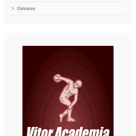
Concurso
COVID-19
Cultura
Curiosidades
Diversão
Economia
Editoriais
Educação
Eleições 2022
Emprego