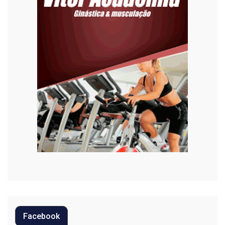
Esporte
Habitação
Justiça
Meio Ambiente
Moda
Mundo
Música
Oportunidades
Polícia
Política
Facebook
Regional