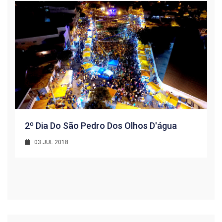
2º Dia Do São Pedro Dos Olhos D'água
03 JUL 2018
R
1