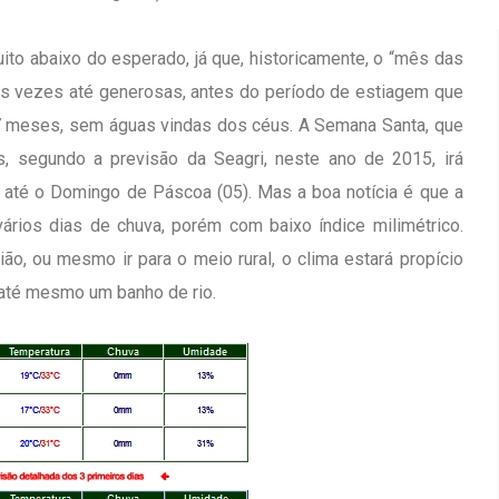
to abaixo do esperado, já que, historicamente, o “mês das
as vezes até generosas, antes do período de estiagem que
e 7 meses, sem águas vindas dos céus. A Semana Santa, que
 segundo a previsão da Seagri, neste ano de 2015, irá
or até o Domingo de Páscoa (05). Mas a boa notícia é que a
vários dias de chuva, porém com baixo índice milimétrico.
ião, ou mesmo ir para o meio rural, o clima estará propício
u até mesmo um banho de rio.
Inauguração Da Franquia HINODE
irro Olhos
CENTER Em Brumado
09 JAN 2018