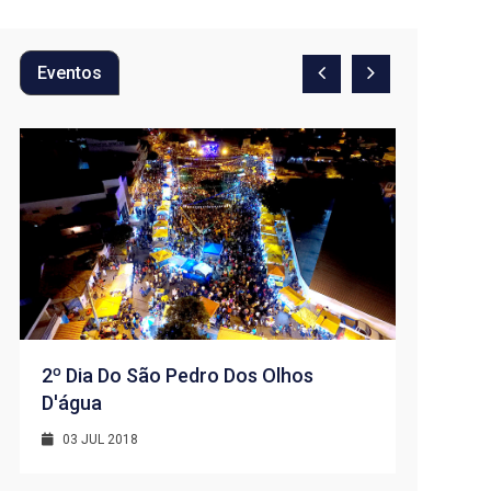
Eventos
2º Dia Do São Pedro Dos Olhos
D'água
1º Dia -
D’água
03 JUL 2018
01 JUL 