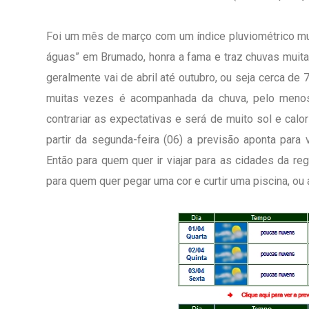
Foi um mês de março com um índice pluviométrico mui
águas” em Brumado, honra a fama e traz chuvas muit
geralmente vai de abril até outubro, ou seja cerca d
muitas vezes é acompanhada da chuva, pelo menos,
contrariar as expectativas e será de muito sol e cal
partir da segunda-feira (06) a previsão aponta para 
Então para quem quer ir viajar para as cidades da reg
para quem quer pegar uma cor e curtir uma piscina, o
1º Dia - São Pedro Do Ba
D’água
01 JUL 2018