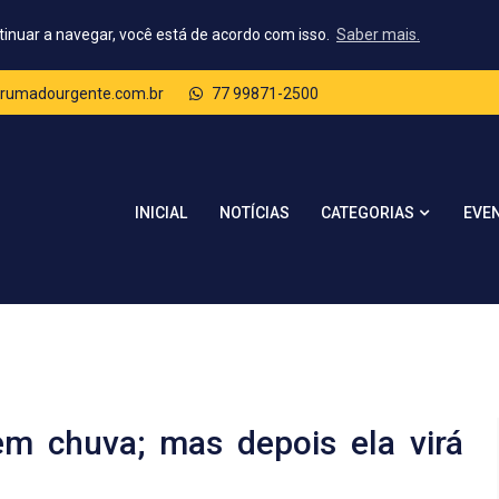
tinuar a navegar, você está de acordo com isso.
Saber mais.
rumadourgente.com.br
77 99871-2500
CATEGORIAS
INICIAL
NOTÍCIAS
EVE
m chuva; mas depois ela virá