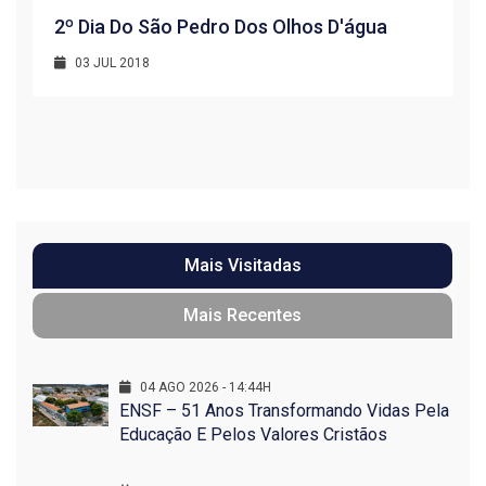
2º Dia Do São Pedro Dos Olhos D'água
03 JUL 2018
R
1
Mais Visitadas
Mais Recentes
04 AGO 2026 - 14:44H
ENSF – 51 Anos Transformando Vidas Pela
Educação E Pelos Valores Cristãos