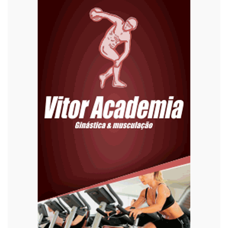
Economia
Editoriais
Educação
Eleições 2022
Emprego
Esporte
Habitação
Justiça
Meio Ambiente
Moda
Mundo