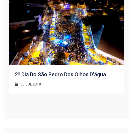
2º Dia Do São Pedro Dos Olhos D'água
03 JUL 2018
R
1