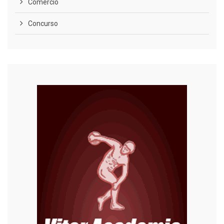
Comércio
Concurso
COVID-19
Cultura
Curiosidades
Diversão
Economia
Editoriais
Educação
Eleições 2022
Emprego