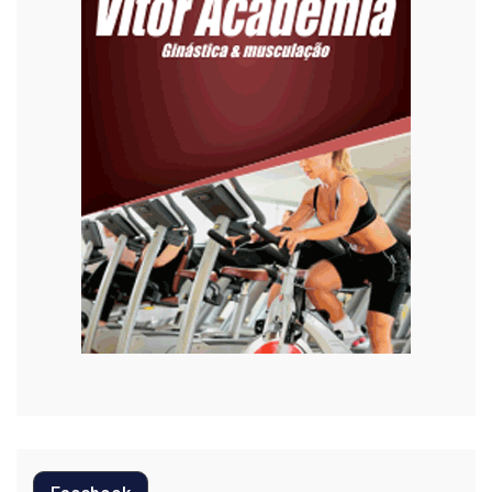
Esporte
Habitação
Justiça
Meio Ambiente
Moda
Mundo
Música
Oportunidades
Polícia
Política