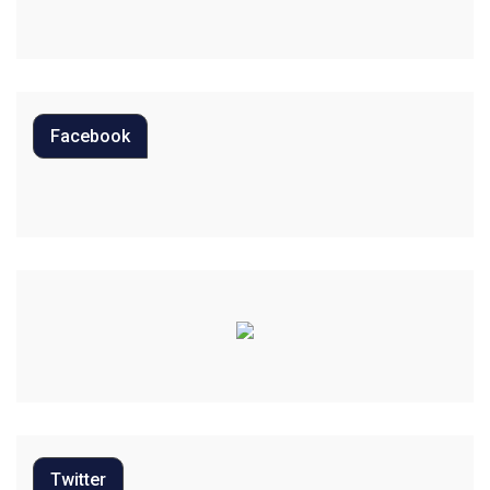
Diversão
Economia
Editoriais
Facebook
Educação
Eleições 2022
Emprego
Esporte
Habitação
Justiça
Meio Ambiente
Twitter