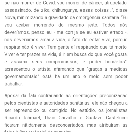
se não morrer de Covid, vou morrer de câncer, atropelado,
assassinado, de zika, chikungunya, essas coisas…”, disse
Nova, minimizando a gravidade da emergência sanitária. “Eu
vou acabar morrendo do mesmo jeito. Todos nós
deveríamos, penso eu - me corrija se eu estiver errado -,
nós deveríamos amar a vida, o fato de estar vivo, porque
respirar não é viver. Tem gente aí respirando que tá morto.
Viver é ter prazer na vida, é ir em busca do que você gosta,
é assumir seus compromissos, é poder honrá-los”,
acrescentou o artista, afirmando que “graças a medidas
governamentais” está há um ano e meio sem poder
trabalhar.
Apesar da fala contrariando as orientações preconizadas
pelos cientistas e autoridades sanitárias, ele não chegou a
ser repreendido ou corrigido. No estúdio, os jornalistas
Ricardo Ishmael, Thaic Carvalho e Gustavo Castelucci
ficaram nitidamente desconcertados, mas atribuíram as