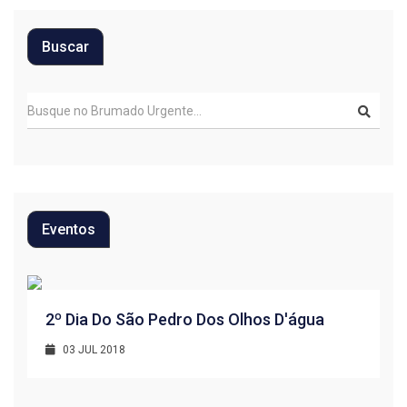
Buscar
Eventos
R
2º Dia Do São Pedro Dos Olhos D'água
1
03 JUL 2018