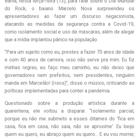
Bahia, nesta terça-feira (13), para falar sobre o Dia Mundial
do Rock, o baiano Marcelo Nova surpreendeu os
apresentadores ao fazer um discurso negacionista,
atacando as medidas de segurança contra a Covid-19,
como isolamento social e uso de máscaras, além de alegar
que a mídia implantou pânico na população.
"Para um sujeito como eu, prestes a fazer 70 anos de idade
e com 40 anos de carreira, isso não serve pra mim. Eu fiz
minhas regras, eu faço meu caminho, eu não deixo que
governadores nem prefeitos, nem presidentes, ninguém
manda em Marcelão! (risos)", disse o músico, criticando as
políticas implementadas para conter a pandemia.
Questionado sobre a produção artística durante a
quarentena, ele voltou a disparar. “Isolamento parcial,
porque eu não me submeto a esses ditames do 'fica em
casa, fica em casa, não saia, não se aproxime'. Eu beijo
quem eu quero, eu abraço quem eu quero... E eu vou morrer,