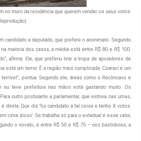
m no muro da residência que querem vender os seus votos
 Reprodução)
um candidato a deputado, que prefere o anonimato. Segundo
 na maioria dos casos, a média está entre R$ 80 e R$ 100.
, afirma. Ele, que preferiu tirar a tropa de apoiadores de
ahia está um terror. É a região mais complicada. Coaraci é um
errível”, pontua. Segundo ele, áreas como o Recôncavo e
m ou teve prefeitura nas mãos está gastando muito. Os
ra outro postulante a parlamentar, que estreia nas urnas,
 direta. Que diz 'fui candidato a tal coisa e tenho X votos.
em cima disso'. Se trabalha só para o estadual é esse valor,
Inauguração Da Franquia HINODE
irro Olhos
 segundo o novato, é entre R$ 50 e R$ 75 – nos bastidores, a
CENTER Em Brumado
09 JAN 2018