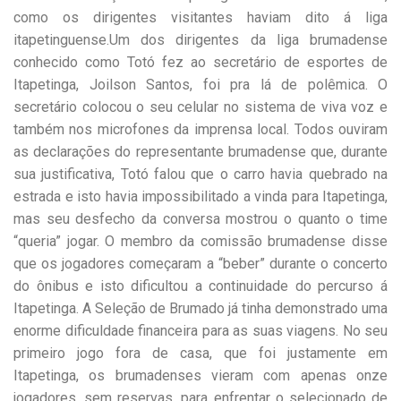
como os dirigentes visitantes haviam dito á liga
itapetinguense.Um dos dirigentes da liga brumadense
conhecido como Totó fez ao secretário de esportes de
Itapetinga, Joilson Santos, foi pra lá de polêmica. O
secretário colocou o seu celular no sistema de viva voz e
também nos microfones da imprensa local. Todos ouviram
as declarações do representante brumadense que, durante
sua justificativa, Totó falou que o carro havia quebrado na
estrada e isto havia impossibilitado a vinda para Itapetinga,
mas seu desfecho da conversa mostrou o quanto o time
“queria” jogar. O membro da comissão brumadense disse
que os jogadores começaram a “beber” durante o concerto
do ônibus e isto dificultou a continuidade do percurso á
Itapetinga. A Seleção de Brumado já tinha demonstrado uma
enorme dificuldade financeira para as suas viagens. No seu
primeiro jogo fora de casa, que foi justamente em
Itapetinga, os brumadenses vieram com apenas onze
jogadores, sem reservas, para enfrentar o selecionado de