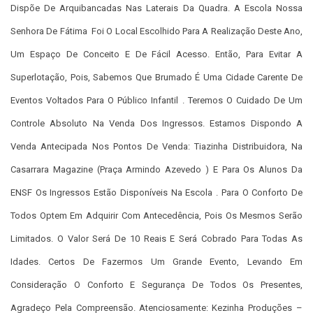
Dispõe De Arquibancadas Nas Laterais Da Quadra. A Escola Nossa
Senhora De Fátima Foi O Local Escolhido Para A Realização Deste Ano,
Um Espaço De Conceito E De Fácil Acesso. Então, Para Evitar A
Superlotação, Pois, Sabemos Que Brumado É Uma Cidade Carente De
Eventos Voltados Para O Público Infantil . Teremos O Cuidado De Um
Controle Absoluto Na Venda Dos Ingressos. Estamos Dispondo A
Venda Antecipada Nos Pontos De Venda: Tiazinha Distribuidora, Na
Casarrara Magazine (praça Armindo Azevedo ) E Para Os Alunos Da
ENSF Os Ingressos Estão Disponíveis Na Escola . Para O Conforto De
Todos Optem Em Adquirir Com Antecedência, Pois Os Mesmos Serão
Limitados. O Valor Será De 10 Reais E Será Cobrado Para Todas As
Idades. Certos De Fazermos Um Grande Evento, Levando Em
Consideração O Conforto E Segurança De Todos Os Presentes,
Agradeço Pela Compreensão. Atenciosamente: Kezinha Produções –