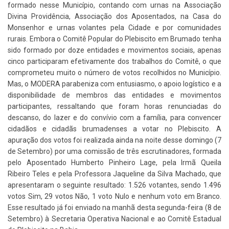
formado nesse Município, contando com urnas na Associação
Divina Providência, Associação dos Aposentados, na Casa do
Monsenhor e urnas volantes pela Cidade e por comunidades
rurais. Embora o Comitê Popular do Plebiscito em Brumado tenha
sido formado por doze entidades e movimentos sociais, apenas
cinco participaram efetivamente dos trabalhos do Comitê, o que
comprometeu muito o número de votos recolhidos no Município.
Mas, o MODERA parabeniza com entusiasmo, o apoio logístico e a
disponibilidade de membros das entidades e movimentos
participantes, ressaltando que foram horas renunciadas do
descanso, do lazer e do convívio com a família, para convencer
cidadãos e cidadãs brumadenses a votar no Plebiscito. A
apuração dos votos foi realizada ainda na noite desse domingo (7
de Setembro) por uma comissão de três escrutinadores, formada
pelo Aposentado Humberto Pinheiro Lage, pela Irmã Queila
Ribeiro Teles e pela Professora Jaqueline da Silva Machado, que
apresentaram o seguinte resultado: 1.526 votantes, sendo 1.496
votos Sim, 29 votos Não, 1 voto Nulo e nenhum voto em Branco.
Esse resultado já foi enviado na manhã desta segunda-feira (8 de
Setembro) à Secretaria Operativa Nacional e ao Comitê Estadual