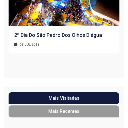
2º Dia Do São Pedro Dos Olhos D'água
03 JUL 2018
R
1
Mais Visitadas
Mais Recentes