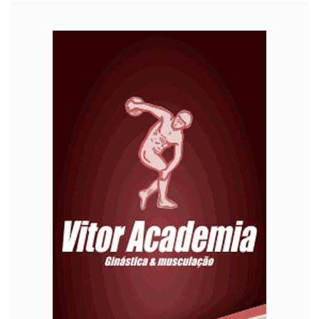
Cultura
Curiosidades
Diversão
Economia
Editoriais
Educação
Eleições 2022
Emprego
Esporte
Habitação
Justiça