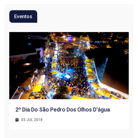
Eventos
2º Dia Do São Pedro Dos Olhos D'água
03 JUL 2018
R
1