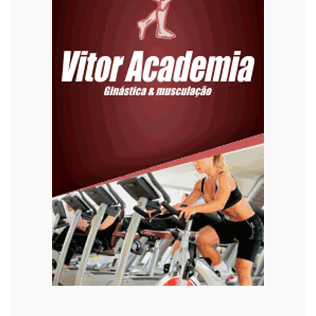
Eleições 2022
Emprego
Esporte
Habitação
Justiça
Meio Ambiente
Moda
Mundo
Música
Oportunidades