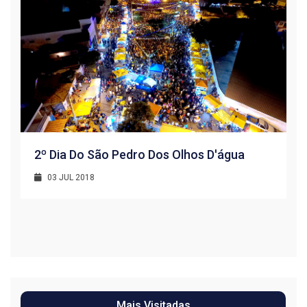
2º Dia Do São Pedro Dos Olhos D'água
03 JUL 2018
R
1
Mais Visitadas