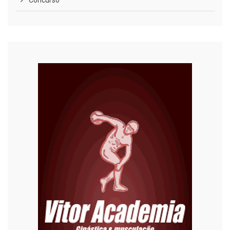
Concurso
COVID-19
Cultura
Curiosidades
Diversão
Economia
Editoriais
Educação
Eleições 2022
Emprego
Esporte