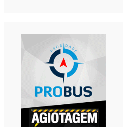
Religião
Saúde
Segurança
Tecnologia
Trânsito
Urgente
Violência