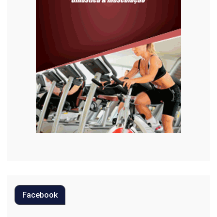
Habitação
Justiça
Meio Ambiente
Moda
Mundo
Música
Oportunidades
Polícia
Política
Facebook
Regional