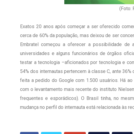
(Foto:
Exatos 20 anos após começar a ser oferecido comerci
cerca de 60% da população, mas deixou de ser concent
Embratel começou a oferecer a possibilidade de 
universidades e alguns funcionários de órgãos ofic
testar a tecnologia –aficionados por tecnologia e c
54% dos internautas pertencem à classe C, ante 36% d
feita a pedido do Google com 1.500 usuários. Há ao
com o levantamento mais recente do instituto Nielse
frequentes e esporádicos). O Brasil tinha, no mes
mudança no perfil do internauta está relacionada às 
1º Dia - São Pedro Do Ba
D’água
01 JUL 2018