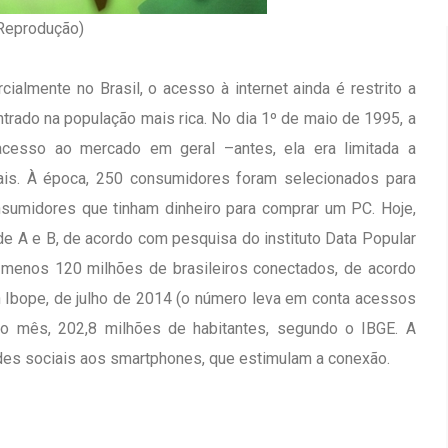
 Reprodução)
almente no Brasil, o acesso à internet ainda é restrito a
rado na população mais rica. No dia 1º de maio de 1995, a
acesso ao mercado em geral –antes, ela era limitada a
iais. À época, 250 consumidores foram selecionados para
onsumidores que tinham dinheiro para comprar um PC. Hoje,
e A e B, de acordo com pesquisa do instituto Data Popular
 menos 120 milhões de brasileiros conectados, de acordo
n Ibope, de julho de 2014 (o número leva em conta acessos
mo mês, 202,8 milhões de habitantes, segundo o IBGE. A
redes sociais aos smartphones, que estimulam a conexão.
Inauguração Da Franquia HINODE
irro Olhos
CENTER Em Brumado
09 JAN 2018