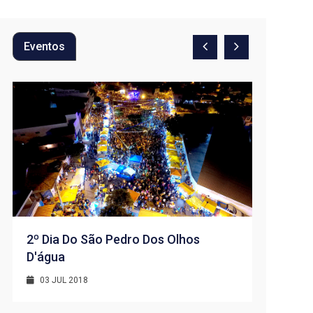
Eventos
2º Dia Do São Pedro Dos Olhos
D'água
1º Dia -
D’água
03 JUL 2018
01 JUL 