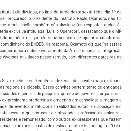
tuto Lula divulgou, no final da tarde desta sexta-feira, dia 1º de
er procurado, o presidente do instituto, Paulo Okamoto, não foi
 e que a publicação também não divulgou "as respostas dadas às
téria exclusiva intitulada "Lula, o Operador", destacando que o MP
al de influência e que ele seria suspeito de ajudar a construtora
a com dinheiro do BNDES. Na resposta, Okamoto diz que "na esfera
os cooperar para o desenvolvimento da África e apoiar a integração
s diversas atividades nesse sentido, com diferentes parceiros do
 Silva recebe com frequência dezenas de convites para explicar o
as regionais e globais. "Esses convites partem tanto de entidades
iversidades e centros de pesquisa, quanto de governos, organismos
 do ex-presidente predomina o empenho em consolidar a imagem e
dade de eventos institucionais realizados estão à disposição em
Inauguração Da Franquia HINODE
irro Olhos
to ressalta que no caso de atividades profissionais, palestras
CENTER Em Brumado
-presidente é remunerado, como outros ex-presidentes que fazem
sponsabilizam pelos custos de deslocamento e hospedagem. "O ex-
09 JAN 2018