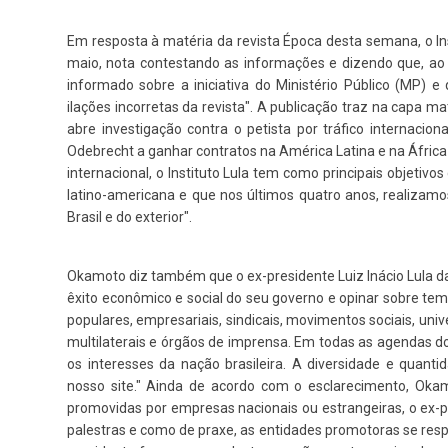
Em resposta à matéria da revista Época desta semana, o Insti
maio, nota contestando as informações e dizendo que, ao s
informado sobre a iniciativa do Ministério Público (MP)
ilações incorretas da revista". A publicação traz na capa ma
abre investigação contra o petista por tráfico internacion
Odebrecht a ganhar contratos na América Latina e na Áfric
internacional, o Instituto Lula tem como principais objetiv
latino-americana e que nos últimos quatro anos, realizamo
Brasil e do exterior".
Okamoto diz também que o ex-presidente Luiz Inácio Lula da
êxito econômico e social do seu governo e opinar sobre tem
populares, empresariais, sindicais, movimentos sociais, un
multilaterais e órgãos de imprensa. Em todas as agendas
os interesses da nação brasileira. A diversidade e quanti
1º Dia - São Pedro Do Ba
nosso site." Ainda de acordo com o esclarecimento, Okamo
D’água
promovidas por empresas nacionais ou estrangeiras, o ex
palestras e como de praxe, as entidades promotoras se re
01 JUL 2018