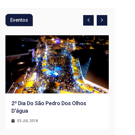
Eventos
2º Dia Do São Pedro Dos Olhos
D'água
1º Dia -
D’água
03 JUL 2018
01 JUL 