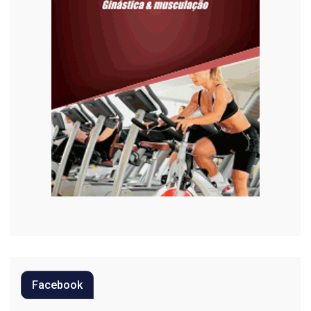
Habitação
Justiça
Meio Ambiente
Moda
Mundo
Música
Oportunidades
Polícia
Política
Facebook
Regional