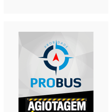
Religião
Saúde
Segurança
Tecnologia
Trânsito
Urgente
Violência