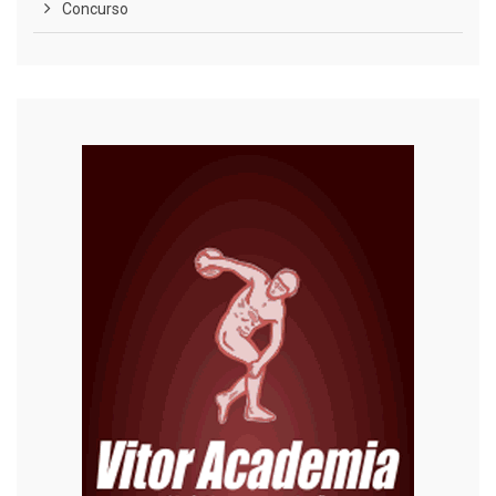
Concurso
COVID-19
Cultura
Curiosidades
Diversão
Economia
Editoriais
Educação
Eleições 2022
Emprego
Esporte