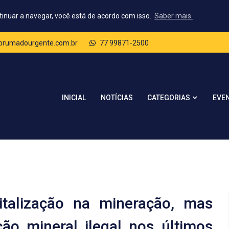
tinuar a navegar, você está de acordo com isso.
Saber mais.
rumadourgente.com.br
77 99871-2500
CATEGORIAS
INICIAL
NOTÍCIAS
EVE
italização na mineração, mas
ção mineral ilegal nos últimos