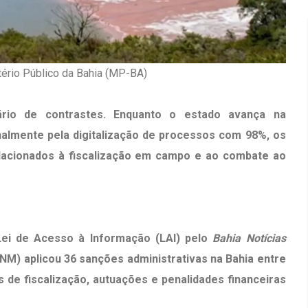
tério Público da Bahia (MP-BA)
ário de contrastes. Enquanto o estado avança na
nalmente pela digitalização de processos com 98%, os
elacionados à fiscalização em campo e ao combate ao
Lei de Acesso à Informação (LAI) pelo
Bahia Notícias
M) aplicou 36 sanções administrativas na Bahia entre
Inauguração Da Franquia HINODE
irro Olhos
CENTER Em Brumado
de fiscalização, autuações e penalidades financeiras
09 JAN 2018