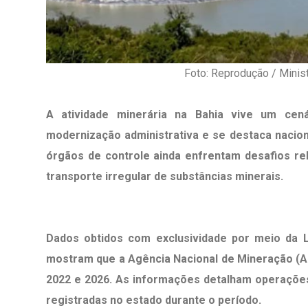
Foto: Reprodução / Minis
A atividade minerária na Bahia vive um cen
modernização administrativa e se destaca nacio
órgãos de controle ainda enfrentam desafios r
transporte irregular de substâncias minerais.
Dados obtidos com exclusividade por meio da 
mostram que a Agência Nacional de Mineração (AN
1º Dia - São Pedro Do Ba
D’água
2022 e 2026. As informações detalham operações 
registradas no estado durante o período.
01 JUL 2018