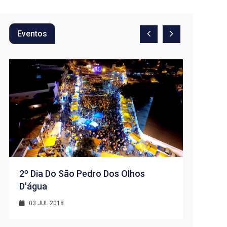
Eventos
2º Dia Do São Pedro Dos Olhos
D'água
1º Dia -
D’água
03 JUL 2018
01 JUL 