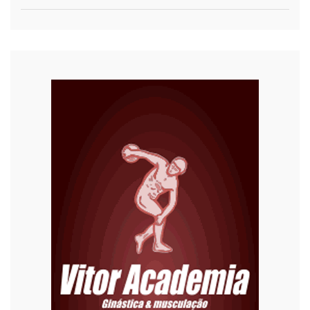
COVID-19
Cultura
Curiosidades
Diversão
Economia
Editoriais
Educação
Eleições 2022
Emprego
Esporte