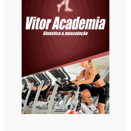
Eleições 2022
Emprego
Esporte
Habitação
Justiça
Meio Ambiente
Moda
Mundo
Música
Oportunidades
Polícia