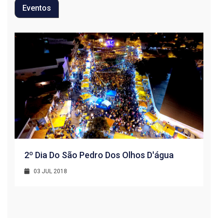
Eventos
2º Dia Do São Pedro Dos Olhos D'água
03 JUL 2018
R
1