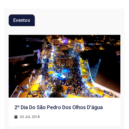
Eventos
2º Dia Do São Pedro Dos Olhos D'água
03 JUL 2018
R
1