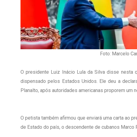
1º Dia - São Pedro Do Ba
Foto: Marcelo Ca
D’água
01 JUL 2018
O presidente Luiz Inácio Lula da Silva disse nesta q
dispensado pelos Estados Unidos. Ele deu a declara
Planalto, após autoridades americanas proporem um nov
O petista também afirmou que enviará uma carta ao pr
de Estado do país, o descendente de cubanos Marco Ru