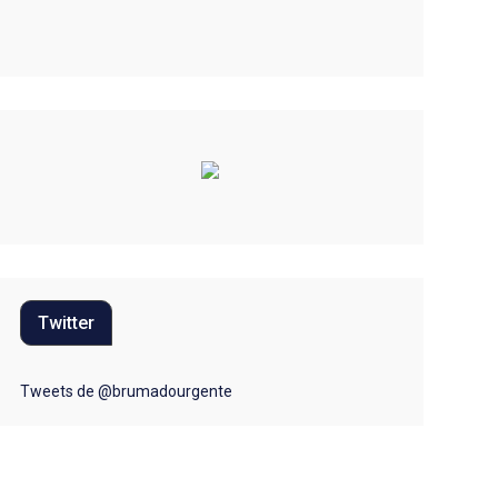
Educação
Eleições 2022
Emprego
Esporte
Habitação
Justiça
Meio Ambiente
Twitter
Moda
Mundo
Tweets de @brumadourgente
Música
Oportunidades