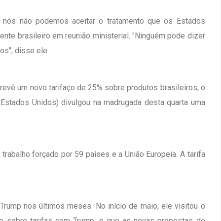
E nós não podemos aceitar o tratamento que os Estados
ente brasileiro em reunião ministerial. "Ninguém pode dizer
s", disse ele.
evê um novo tarifaço de 25% sobre produtos brasileiros, o
 Estados Unidos) divulgou na madrugada desta quarta uma
rabalho forçado por 59 países e a União Europeia. A tarifa
ump nos últimos meses. No início de maio, ele visitou o
ado sobre tarifas com Trump, e que as novas propostas de