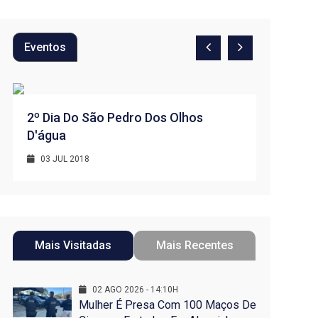
Eventos
2º Dia Do São Pedro Dos Olhos
1º Dia -
D'água
D’água
03 JUL 2018
01 JUL 
Mais Visitadas
Mais Recentes
02 AGO 2026 - 14:10H
Mulher É Presa Com 100 Maços De