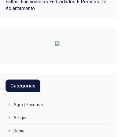
Faltas, Funcionários Endividados E Pedidos De
Adiantamento
Categorias
Agro | Pecuária
Artigos
Bahia