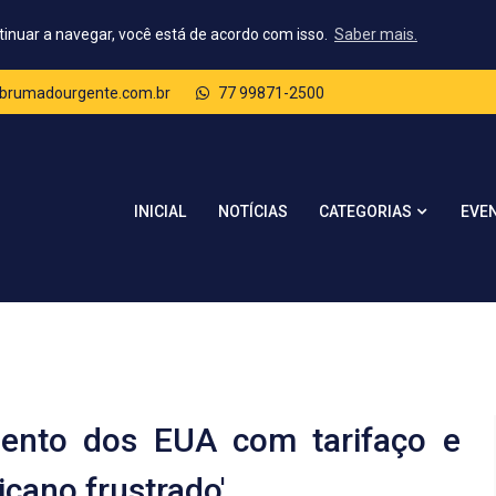
tinuar a navegar, você está de acordo com isso.
Saber mais.
brumadourgente.com.br
77 99871-2500
CATEGORIAS
INICIAL
NOTÍCIAS
EVE
amento dos EUA com tarifaço e
cano frustrado'