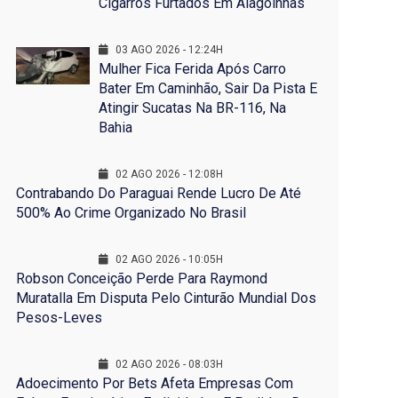
Cigarros Furtados Em Alagoinhas
03 AGO 2026 - 12:24H
Mulher Fica Ferida Após Carro
Bater Em Caminhão, Sair Da Pista E
Atingir Sucatas Na BR-116, Na
Bahia
02 AGO 2026 - 12:08H
Contrabando Do Paraguai Rende Lucro De Até
500% Ao Crime Organizado No Brasil
02 AGO 2026 - 10:05H
Robson Conceição Perde Para Raymond
Muratalla Em Disputa Pelo Cinturão Mundial Dos
Pesos-Leves
02 AGO 2026 - 08:03H
Adoecimento Por Bets Afeta Empresas Com