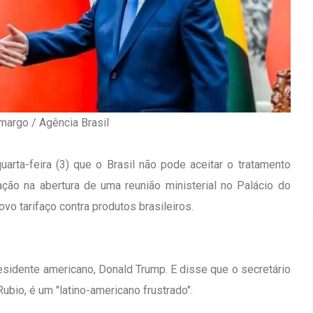
irro Olhos
Inauguração Da Franquia HINODE
margo / Agência Brasil
CENTER Em Brumado
09 JAN 2018
uarta-feira (3) que o Brasil não pode aceitar o tratamento
ção na abertura de uma reunião ministerial no Palácio do
o tarifaço contra produtos brasileiros.
esidente americano, Donald Trump. E disse que o secretário
bio, é um "latino-americano frustrado".