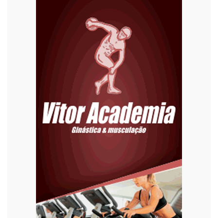
Economia
Editoriais
Educação
Eleições 2022
Emprego
Esporte
Habitação
Justiça
Meio Ambiente
Moda