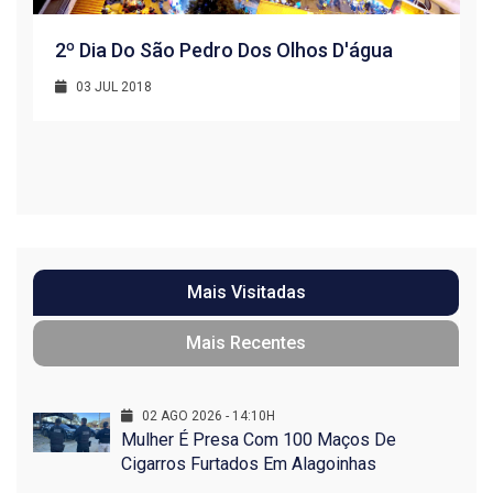
2º Dia Do São Pedro Dos Olhos D'água
03 JUL 2018
R
1
Mais Visitadas
Mais Recentes
02 AGO 2026 - 14:10H
Mulher É Presa Com 100 Maços De
Cigarros Furtados Em Alagoinhas