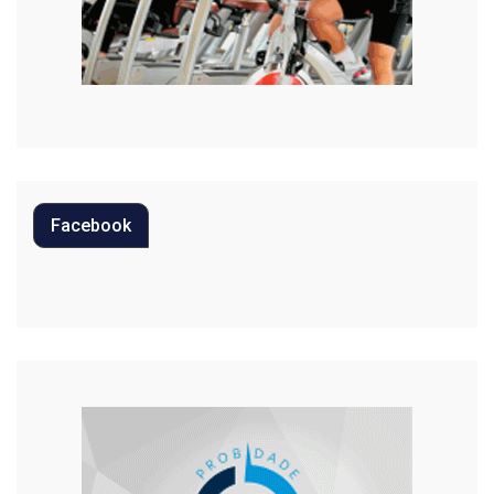
Música
Oportunidades
Polícia
Política
Facebook
Regional
Religião
Saúde
Segurança
Tecnologia
Trânsito