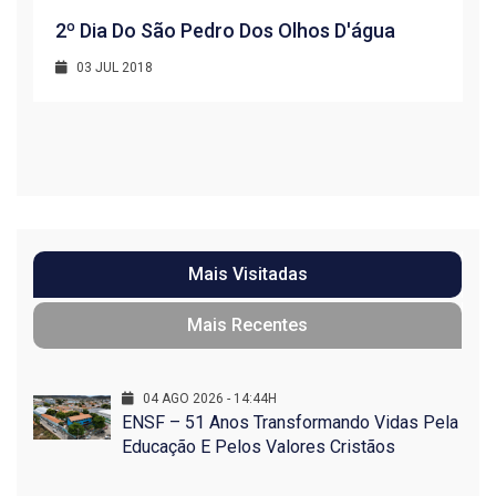
2º Dia Do São Pedro Dos Olhos D'água
03 JUL 2018
R
1
Mais Visitadas
Mais Recentes
04 AGO 2026 - 14:44H
ENSF – 51 Anos Transformando Vidas Pela
Educação E Pelos Valores Cristãos