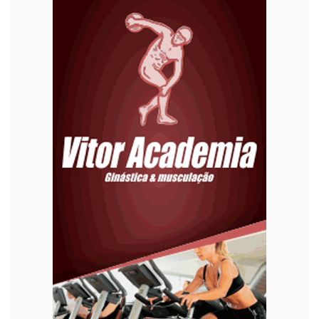
Economia
Editoriais
Educação
Eleições 2022
Emprego
Esporte
Habitação
Justiça
Meio Ambiente
Moda
Mundo