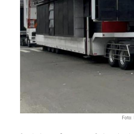
1º Dia - São Pedro Do Ba
Foto:
D’água
01 JUL 2018