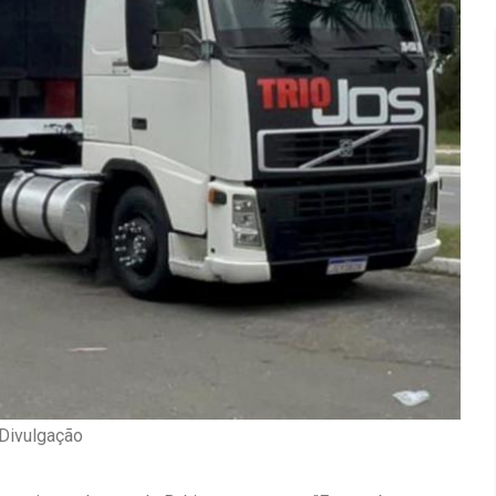
Inauguração Da Franquia HINODE
irro Olhos
 Divulgação
CENTER Em Brumado
09 JAN 2018