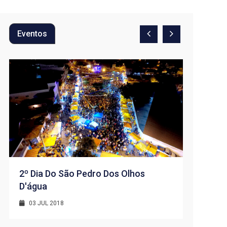
Eventos
2º Dia Do São Pedro Dos Olhos
D'água
1º Dia -
D’água
03 JUL 2018
01 JUL 