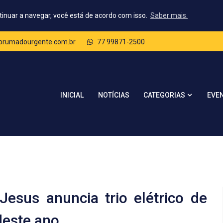
tinuar a navegar, você está de acordo com isso.
Saber mais.
rumadourgente.com.br
77 99871-2500
CATEGORIAS
INICIAL
NOTÍCIAS
EVE
esus anuncia trio elétrico de
deste ano