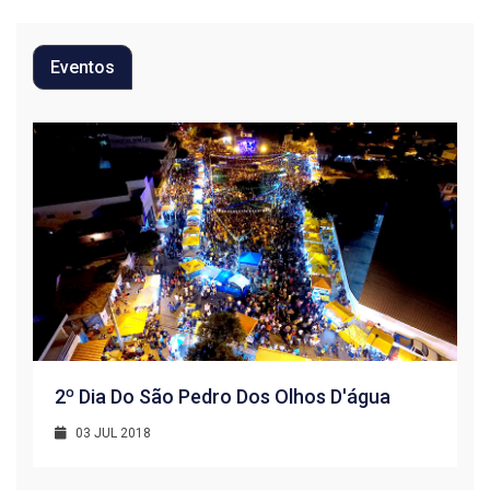
Eventos
2º Dia Do São Pedro Dos Olhos D'água
03 JUL 2018
R
1