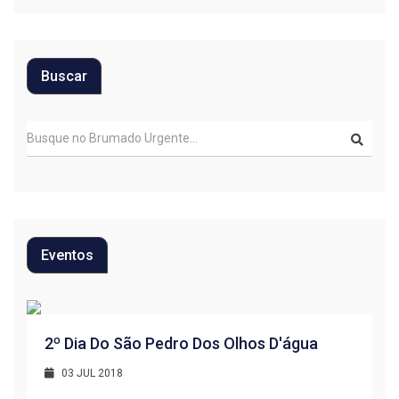
Buscar
Eventos
R
2º Dia Do São Pedro Dos Olhos D'água
1
03 JUL 2018