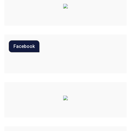
Curiosidades
Diversão
Economia
Editoriais
Facebook
Educação
Eleições 2022
Emprego
Esporte
Habitação
Justiça
Meio Ambiente