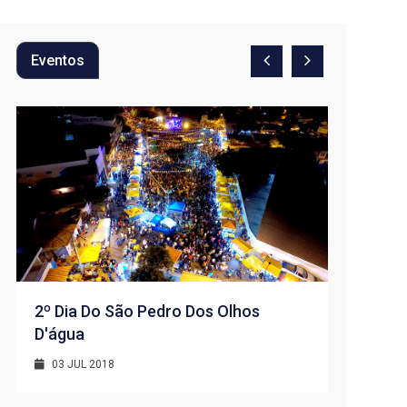
Eventos
2º Dia Do São Pedro Dos Olhos
D'água
1º Dia -
D’água
03 JUL 2018
01 JUL 