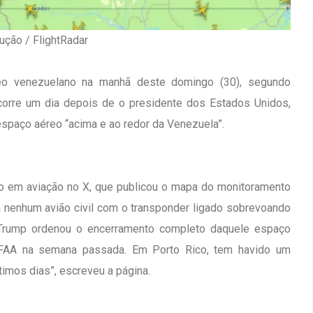
ução / FlightRadar
eo venezuelano na manhã deste domingo (30), segundo
ocorre um dia depois de o presidente dos Estados Unidos,
spaço aéreo “acima e ao redor da Venezuela”.
ado em aviação no X, que publicou o mapa do monitoramento
á nenhum avião civil com o transponder ligado sobrevoando
 Trump ordenou o encerramento completo daquele espaço
 FAA na semana passada. Em Porto Rico, tem havido um
Inauguração Da Franquia HINODE
irro Olhos
imos dias”, escreveu a página.
CENTER Em Brumado
09 JAN 2018