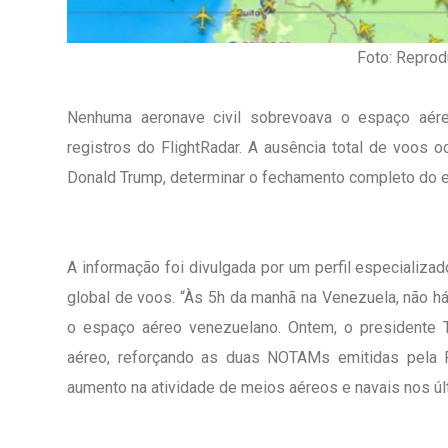
Foto: Reprod
Nenhuma aeronave civil sobrevoava o espaço aér
registros do FlightRadar. A ausência total de voos 
Donald Trump, determinar o fechamento completo do e
A informação foi divulgada por um perfil especializ
global de voos. “Às 5h da manhã na Venezuela, não h
o espaço aéreo venezuelano. Ontem, o presidente
aéreo, reforçando as duas NOTAMs emitidas pela
1º Dia - São Pedro Do Ba
aumento na atividade de meios aéreos e navais nos últ
D’água
01 JUL 2018