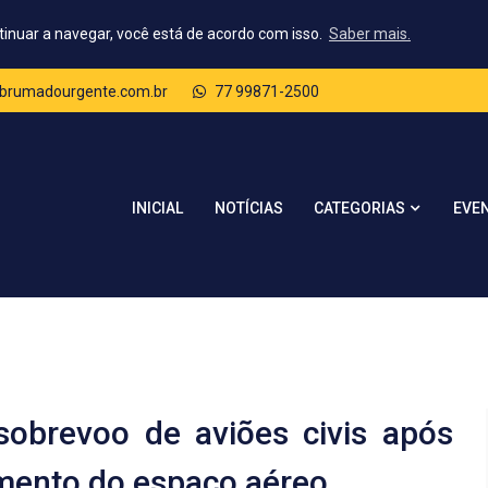
tinuar a navegar, você está de acordo com isso.
Saber mais.
brumadourgente.com.br
77 99871-2500
CATEGORIAS
INICIAL
NOTÍCIAS
EVE
obrevoo de aviões civis após
mento do espaço aéreo