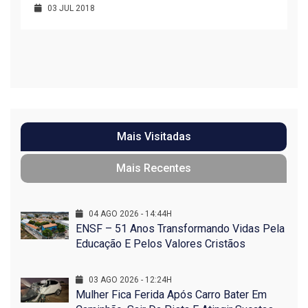
03 JUL 2018
R
1
Mais Visitadas
Mais Recentes
04 AGO 2026 - 14:44H
ENSF – 51 Anos Transformando Vidas Pela
Educação E Pelos Valores Cristãos
03 AGO 2026 - 12:24H
Mulher Fica Ferida Após Carro Bater Em