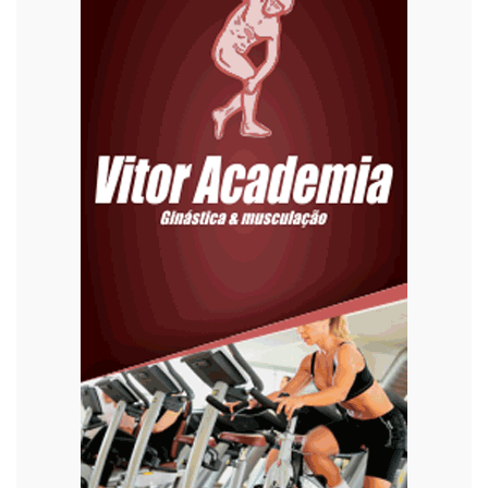
Editoriais
Educação
Eleições 2022
Emprego
Esporte
Habitação
Justiça
Meio Ambiente
Moda
Mundo
Música