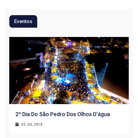
Eventos
2º Dia Do São Pedro Dos Olhos D'água
03 JUL 2018
R
1