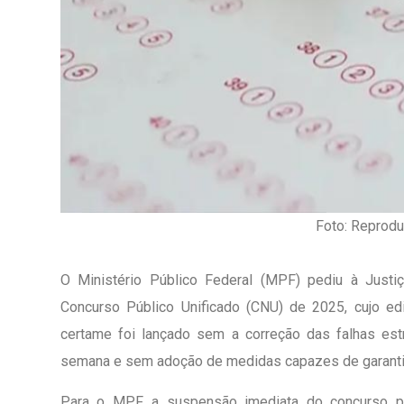
Foto: Reprodu
O Ministério Público Federal (MPF) pediu à Justi
Concurso Público Unificado (CNU) de 2025, cujo ed
certame foi lançado sem a correção das falhas estr
1º Dia - São Pedro Do Ba
semana e sem adoção de medidas capazes de garantir 
D’água
01 JUL 2018
Para o MPF, a suspensão imediata do concurso pod