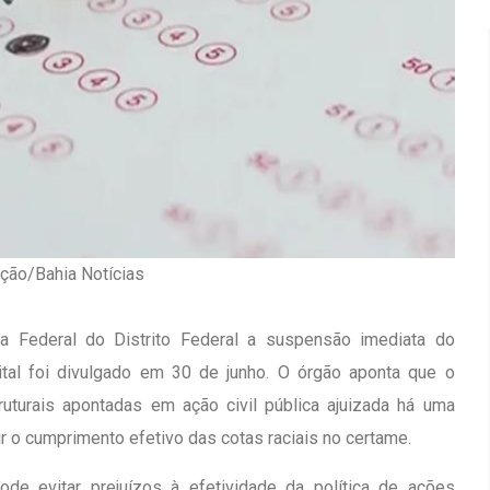
ção/Bahia Notícias
ça Federal do Distrito Federal a suspensão imediata do
ital foi divulgado em 30 de junho. O órgão aponta que o
uturais apontadas em ação civil pública ajuizada há uma
Inauguração Da Franquia HINODE
irro Olhos
o cumprimento efetivo das cotas raciais no certame.
CENTER Em Brumado
09 JAN 2018
e evitar prejuízos à efetividade da política de ações