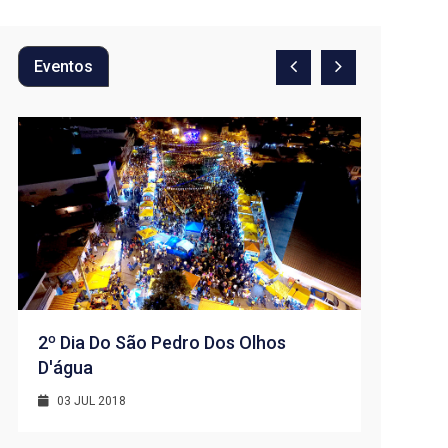
Eventos
2º Dia Do São Pedro Dos Olhos
D'água
1º Dia -
D’água
03 JUL 2018
01 JUL 