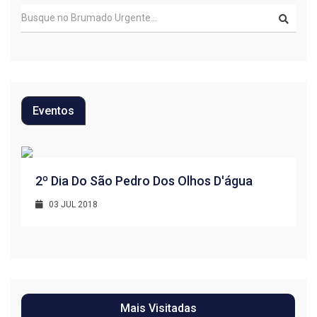
Eventos
R
2º Dia Do São Pedro Dos Olhos D'água
1
03 JUL 2018
Mais Visitadas