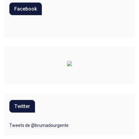
Editoriais
Facebook
Educação
Eleições 2022
Emprego
Esporte
Habitação
Justiça
Meio Ambiente
Twitter
Moda
Mundo
Tweets de @brumadourgente
Música