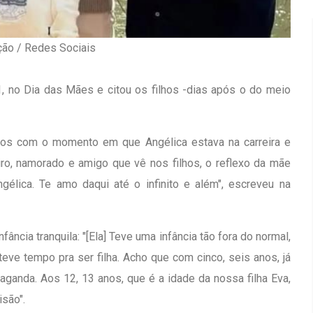
ção / Redes Sociais
, no Dia das Mães e citou os filhos -dias após o do meio
hos com o momento em que Angélica estava na carreira e
ro, namorado e amigo que vê nos filhos, o reflexo da mãe
gélica. Te amo daqui até o infinito e além", escreveu na
ância tranquila: "[Ela] Teve uma infância tão fora do normal,
teve tempo pra ser filha. Acho que com cinco, seis anos, já
Inauguração Da Franquia HINODE
irro Olhos
paganda. Aos 12, 13 anos, que é a idade da nossa filha Eva,
CENTER Em Brumado
isão".
09 JAN 2018