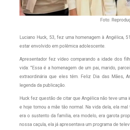
Foto: Reprodu
Luciano Huck, 53, fez uma homenagem à Angélica, 51
estar envolvido em polêmica adolescente.
Apresentador fez vídeo comparando a idade dos fil
vida: "Essa é a homenagem de um pai, marido, parcei
extraordinária que eles têm. Feliz Dia das Mães, An
legenda da publicação.
Huck fez questão de citar que Angélica não teve uma inf
e hoje tornou a mãe tão normal. Na vida dela, ela mal 
1º Dia - São Pedro Do Ba
era o sustento da família, era modelo, era garota pro
D’água
nossa caçula, ela já apresentava um programa de telev
01 JUL 2018