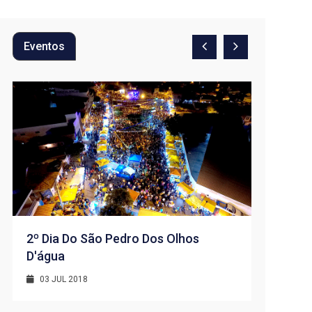
Eventos
2º Dia Do São Pedro Dos Olhos
D'água
1º Dia -
D’água
03 JUL 2018
01 JUL 