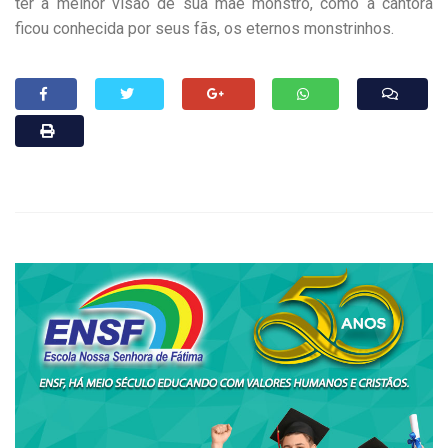
ter a melhor visão de sua mãe monstro, como a cantora
ficou conhecida por seus fãs, os eternos monstrinhos.