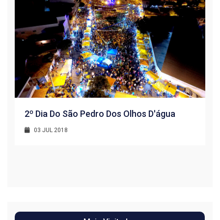
2º Dia Do São Pedro Dos Olhos D'água
03 JUL 2018
R
1