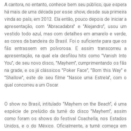
A cantora, no entanto, conhece bem seu público, que espera
há mais de uma década por esse show, desde sua primeira
vinda ao país, em 2012. Ela então, pouco depois de iniciar a
apresentação, com "Abracadabra" e "Alejandro", usou um
vestido todo azul, mas com detalhes em amarelo e verde,
as cores da bandeira do Brasil. Foi o suficiente para que os
fãs entrassem em polvorosa. E assim transcorreu a
apresentação, na qual ela desfilou hits como "Vanish Into
You", de seu novo disco, "Mayhem", cumprimentando os fãs
na grade, e os já clássicos "Poker Face", "Born this Way" e
"Shallow", este de seu filme "Nasce uma Estrela", com o
qual concorreu a um Oscar.
O show no Brasil, intitulado "Mayhem on the Beach", é uma
espécie de prelúdio da turnê do disco "Mayhem", assim
como foram os shows do festival Coachella, nos Estados
Unidos, e o do México. Oficialmente, a turnê começa em