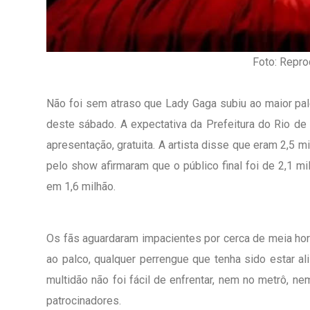
Foto: Repr
Não foi sem atraso que Lady Gaga subiu ao maior palc
deste sábado. A expectativa da Prefeitura do Rio d
apresentação, gratuita. A artista disse que eram 2,5 
pelo show afirmaram que o público final foi de 2,1 
em 1,6 milhão.
Os fãs aguardaram impacientes por cerca de meia hor
ao palco, qualquer perrengue que tenha sido estar ali 
1º Dia - São Pedro Do Ba
D’água
multidão não foi fácil de enfrentar, nem no metrô, n
patrocinadores.
01 JUL 2018