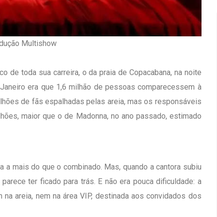
odução Multishow
o de toda sua carreira, o da praia de Copacabana, na noite
e Janeiro era que 1,6 milhão de pessoas comparecessem à
milhões de fãs espalhadas pelas areia, mas os responsáveis
milhões, maior que o de Madonna, no ano passado, estimado
a a mais do que o combinado. Mas, quando a cantora subiu
parece ter ficado para trás. E não era pouca dificuldade: a
Inauguração Da Franquia HINODE
irro Olhos
CENTER Em Brumado
em na areia, nem na área VIP, destinada aos convidados dos
09 JAN 2018