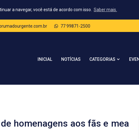
tinuar a navegar, você está de acordo com isso.
Saber mais.
rumadourgente.com.br
77 99871-2500
CATEGORIAS
INICIAL
NOTÍCIAS
EVE
o de homenagens aos fãs e mea