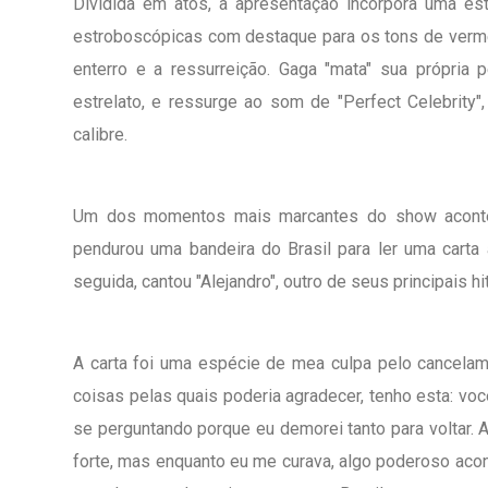
Dividida em atos, a apresentação incorpora uma esté
estroboscópicas com destaque para os tons de vermelh
enterro e a ressurreição. Gaga "mata" sua própria
estrelato, e ressurge ao som de "Perfect Celebrity"
calibre.
Um dos momentos mais marcantes do show acontec
pendurou uma bandeira do Brasil para ler uma carta 
seguida, cantou "Alejandro", outro de seus principais hi
A carta foi uma espécie de mea culpa pelo cancela
coisas pelas quais poderia agradecer, tenho esta: v
se perguntando porque eu demorei tanto para voltar. 
forte, mas enquanto eu me curava, algo poderoso aco