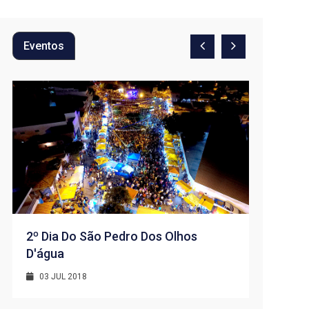
Eventos
2º Dia Do São Pedro Dos Olhos
D'água
1º Dia -
D’água
03 JUL 2018
01 JUL 