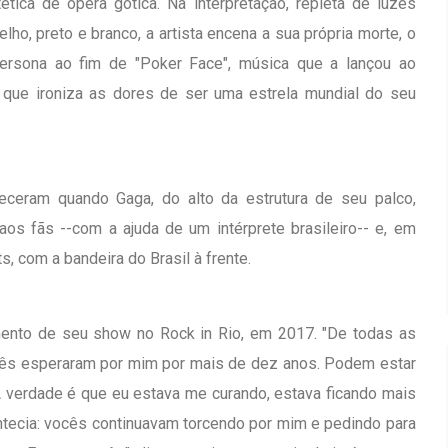
tica de ópera gótica. Na interpretação, repleta de luzes
o, preto e branco, a artista encena a sua própria morte, o
 persona ao fim de "Poker Face", música que a lançou ao
, que ironiza as dores de ser uma estrela mundial do seu
eram quando Gaga, do alto da estrutura de seu palco,
aos fãs --com a ajuda de um intérprete brasileiro-- e, em
ts, com a bandeira do Brasil à frente.
mento de seu show no Rock in Rio, em 2017. "De todas as
ocês esperaram por mim por mais de dez anos. Podem estar
A verdade é que eu estava me curando, estava ficando mais
ntecia: vocês continuavam torcendo por mim e pedindo para