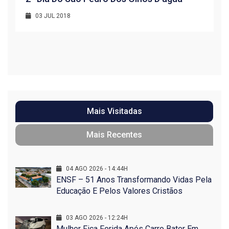
03 JUL 2018
R
1
Mais Visitadas
Mais Recentes
04 AGO 2026 - 14:44H
ENSF – 51 Anos Transformando Vidas Pela
Educação E Pelos Valores Cristãos
03 AGO 2026 - 12:24H
Mulher Fica Ferida Após Carro Bater Em