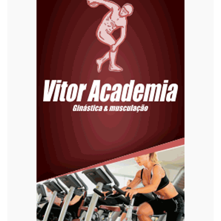
Editoriais
Educação
Eleições 2022
Emprego
Esporte
Habitação
Justiça
Meio Ambiente
Moda
Mundo