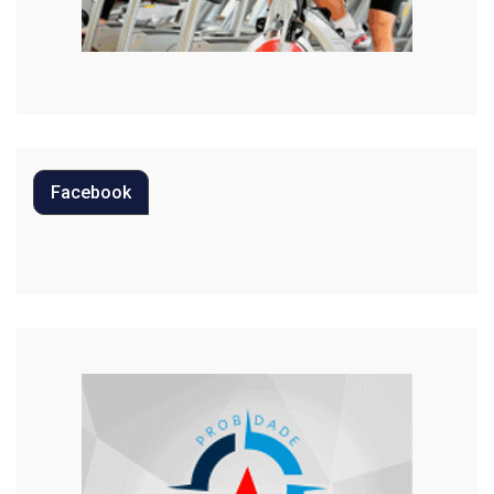
Música
Oportunidades
Polícia
Política
Facebook
Regional
Religião
Saúde
Segurança
Tecnologia
Trânsito
Urgente