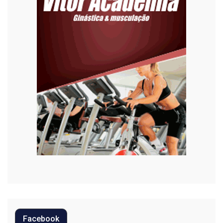
Esporte
Habitação
Justiça
Meio Ambiente
Moda
Mundo
Música
Oportunidades
Polícia
Política
Facebook