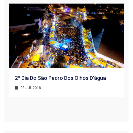
2º Dia Do São Pedro Dos Olhos D'água
03 JUL 2018
R
1