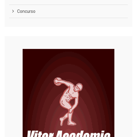
Concurso
COVID-19
Cultura
Curiosidades
Diversão
Economia
Editoriais
Educação
Eleições 2022
Emprego