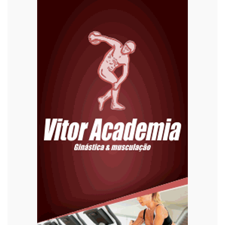
Diversão
Economia
Editoriais
Educação
Eleições 2022
Emprego
Esporte
Habitação
Justiça
Meio Ambiente
Moda