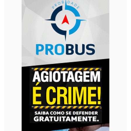
Trânsito
Urgente
Violência