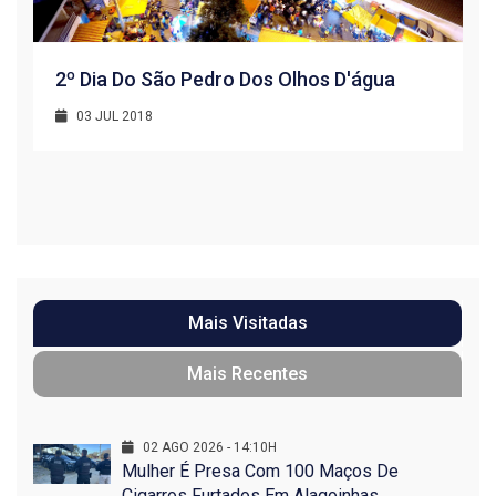
2º Dia Do São Pedro Dos Olhos D'água
03 JUL 2018
R
1
Mais Visitadas
Mais Recentes
02 AGO 2026 - 14:10H
Mulher É Presa Com 100 Maços De
Cigarros Furtados Em Alagoinhas