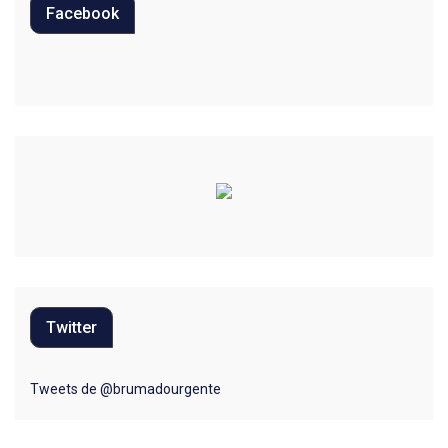
Facebook
Educação
Eleições 2022
Emprego
Esporte
Habitação
Justiça
Meio Ambiente
Twitter
Moda
Mundo
Tweets de @brumadourgente
Música