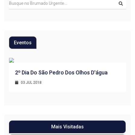
Eventos
R
2º Dia Do São Pedro Dos Olhos D'água
1
03 JUL 2018
Mais Visitadas