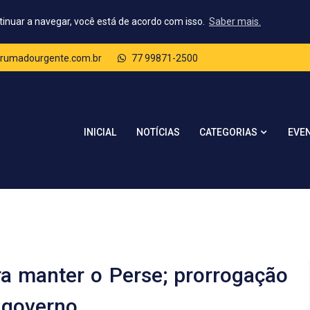
tinuar a navegar, você está de acordo com isso.
Saber mais.
rumadourgente.com.br
77 99871-2500
CATEGORIAS
INICIAL
NOTÍCIAS
EVE
ra manter o Perse; prorrogação
a governo