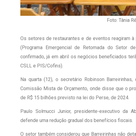
Foto: Tânia R
Os setores de restaurantes e de eventos reagiram à 
(Programa Emergencial de Retomada do Setor de
confirmado, já em abril os negócios beneficiados terã
CSLL e PIS/Cofins).
Na quarta (12), o secretário Robinson Barreirinhas
Comissão Mista de Orçamento, onde disse que o progr
de R$ 15 bilhões previsto na lei do Perse, de 2024.
Paulo Solmucci Junior, presidente-executivo da Ab
1º Dia - São Pedro Do Ba
defende uma redução gradual dos benefícios fiscais.
D’água
01 JUL 2018
O setor também considerou que Barreirinhas não detal