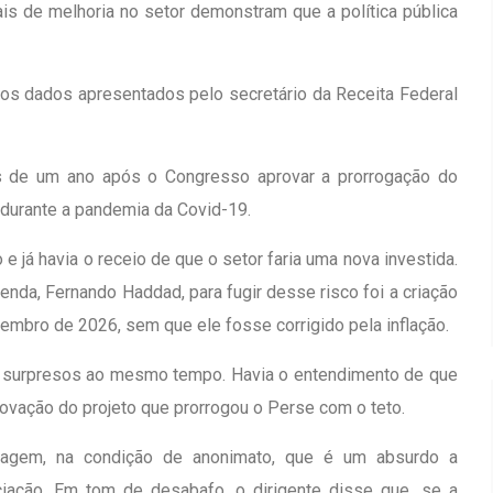
is de melhoria no setor demonstram que a política pública
 os dados apresentados pelo secretário da Receita Federal
 de um ano após o Congresso aprovar a prorrogação do
 durante a pandemia da Covid-19.
e já havia o receio de que o setor faria uma nova investida.
nda, Fernando Haddad, para fugir desse risco foi a criação
zembro de 2026, sem que ele fosse corrigido pela inflação.
e surpresos ao mesmo tempo. Havia o entendimento de que
ovação do projeto que prorrogou o Perse com o teto.
tagem, na condição de anonimato, que é um absurdo a
iação. Em tom de desabafo, o dirigente disse que, se a