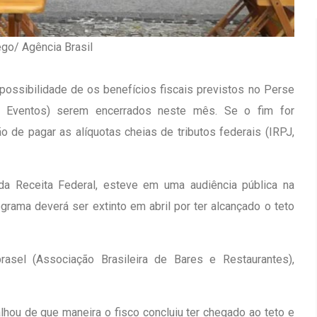
êgo/ Agência Brasil
possibilidade de os benefícios fiscais previstos no Perse
 Eventos) serem encerrados neste mês. Se o fim for
o de pagar as alíquotas cheias de tributos federais (IRPJ,
, da Receita Federal, esteve em uma audiência pública na
ama deverá ser extinto em abril por ter alcançado o teto
rasel (Associação Brasileira de Bares e Restaurantes),
Inauguração Da Franquia HINODE
irro Olhos
CENTER Em Brumado
09 JAN 2018
hou de que maneira o fisco concluiu ter chegado ao teto e