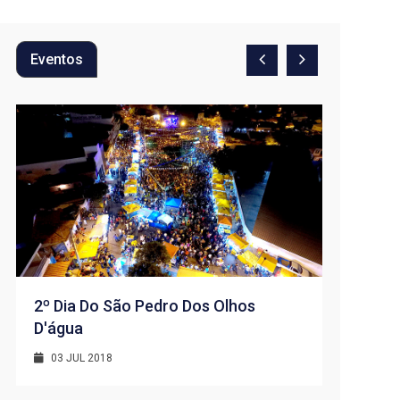
Eventos
2º Dia Do São Pedro Dos Olhos
D'água
1º Dia -
D’água
03 JUL 2018
01 JUL 