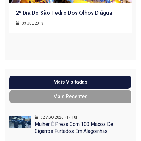
2º Dia Do São Pedro Dos Olhos D'água
03 JUL 2018
R
1
Mais Visitadas
Mais Recentes
02 AGO 2026 - 14:10H
Mulher É Presa Com 100 Maços De
Cigarros Furtados Em Alagoinhas