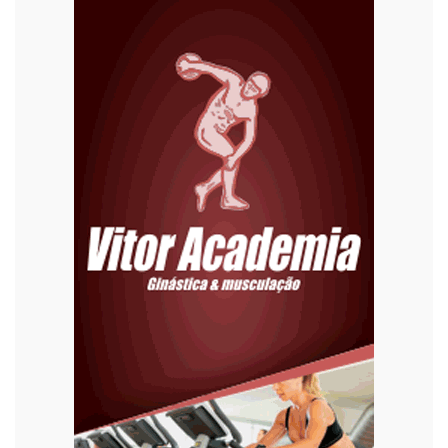
Diversão
Economia
Editoriais
Educação
Eleições 2022
Emprego
Esporte
Habitação
Justiça
Meio Ambiente
Moda