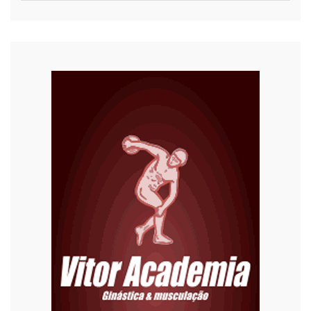
COVID-19
Cultura
Curiosidades
Diversão
Economia
Editoriais
Educação
Eleições 2022
Emprego
Esporte