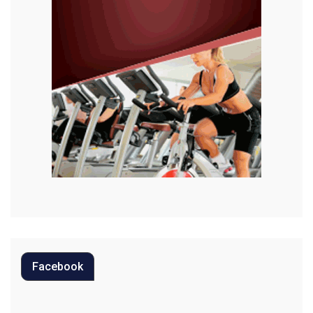
Habitação
Justiça
Meio Ambiente
Moda
Mundo
Música
Oportunidades
Polícia
Política
Facebook
Regional
Religião