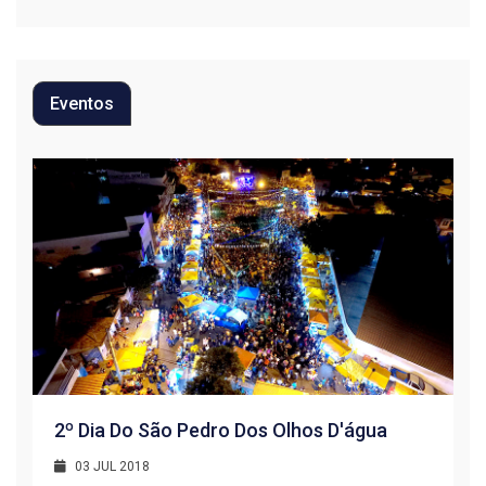
Eventos
2º Dia Do São Pedro Dos Olhos D'água
03 JUL 2018
R
1