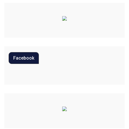
Cultura
Curiosidades
Diversão
Economia
Editoriais
Facebook
Educação
Eleições 2022
Emprego
Esporte
Habitação
Justiça