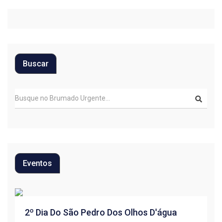
Buscar
Eventos
R
2º Dia Do São Pedro Dos Olhos D'água
1