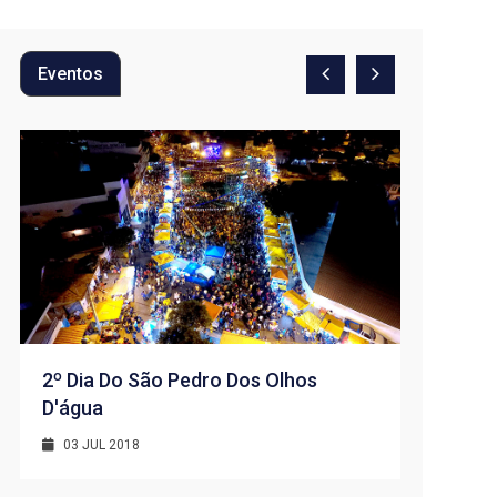
Eventos
2º Dia Do São Pedro Dos Olhos
D'água
1º Dia -
D’água
03 JUL 2018
01 JUL 