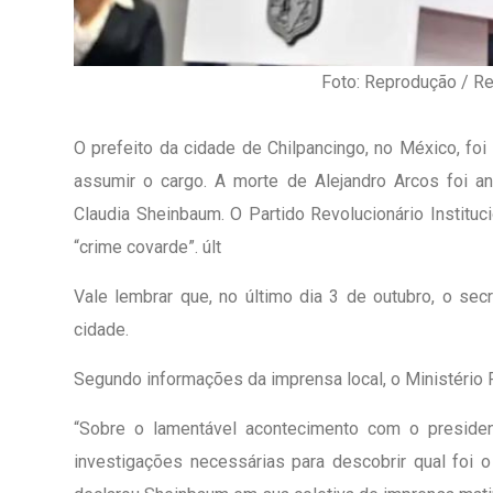
Foto: Reprodução / Re
O prefeito da cidade de Chilpancingo, no México, fo
assumir o cargo. A morte de Alejandro Arcos foi an
Claudia Sheinbaum. O Partido Revolucionário Instituci
“crime covarde”. últ
Vale lembrar que, no último dia 3 de outubro, o sec
cidade.
Segundo informações da imprensa local, o Ministério 
1º Dia - São Pedro Do Ba
“Sobre o lamentável acontecimento com o presiden
D’água
investigações necessárias para descobrir qual foi o
01 JUL 2018