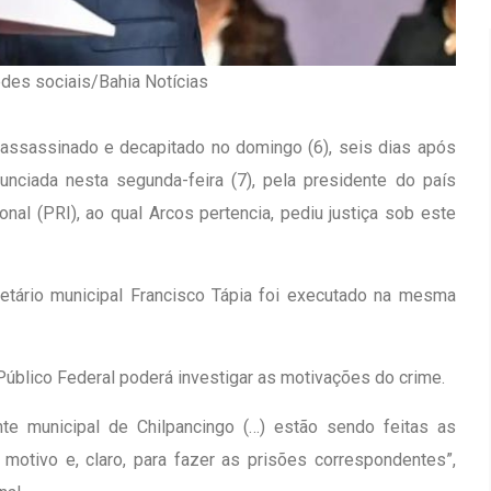
des sociais/Bahia Notícias
i assassinado e decapitado no domingo (6), seis dias após
unciada nesta segunda-feira (7), pela presidente do país
onal (PRI), ao qual Arcos pertencia, pediu justiça sob este
retário municipal Francisco Tápia foi executado na mesma
Público Federal poderá investigar as motivações do crime.
Inauguração Da Franquia HINODE
irro Olhos
te municipal de Chilpancingo (…) estão sendo feitas as
CENTER Em Brumado
 motivo e, claro, para fazer as prisões correspondentes”,
09 JAN 2018