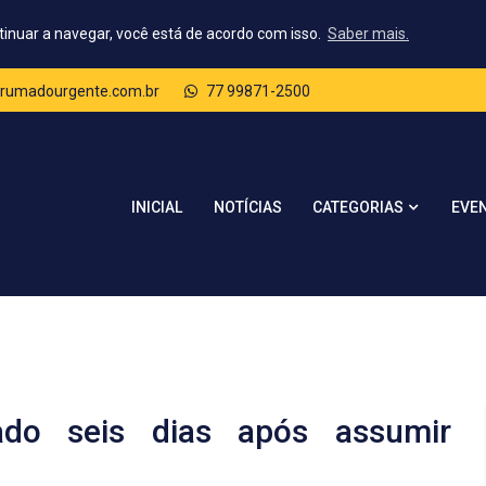
tinuar a navegar, você está de acordo com isso.
Saber mais.
rumadourgente.com.br
77 99871-2500
CATEGORIAS
INICIAL
NOTÍCIAS
EVE
tado seis dias após assumir