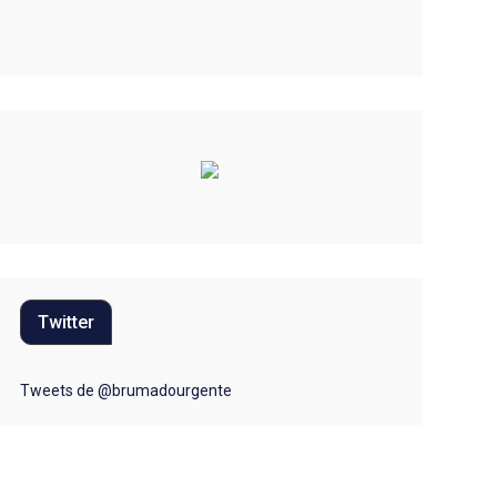
Educação
Eleições 2022
Emprego
Esporte
Habitação
Justiça
Meio Ambiente
Twitter
Moda
Mundo
Tweets de @brumadourgente
Música
Oportunidades