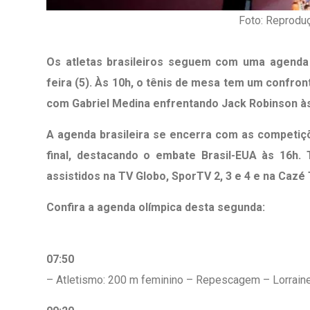
Foto: Reproduç
Os atletas brasileiros seguem com uma agenda
feira (5). Às 10h, o tênis de mesa tem um confro
com Gabriel Medina enfrentando Jack Robinson à
1º Dia - São Pedro Do Ba
D’água
A agenda brasileira se encerra com as competiçõ
final, destacando o embate Brasil-EUA às 16h.
01 JUL 2018
assistidos na TV Globo, SporTV 2, 3 e 4 e na Cazé 
Confira a agenda olímpica desta segunda:
07:50
– Atletismo: 200 m feminino – Repescagem – Lorraine