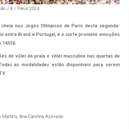
ão / X / Paris 2024
 cheia nos Jogos Olímpicos de Paris desta segunda-
nto entre Brasil e Portugal, e o surfe promete emoções
s 14h36.
irro Olhos
Inauguração Da Franquia HINODE
CENTER Em Brumado
es de vôlei de praia e vôlei masculino nas quartas de
 Todas as modalidades estão disponíveis para serem
09 JAN 2018
TV.
 Martins, Ana Carolina Azevedo