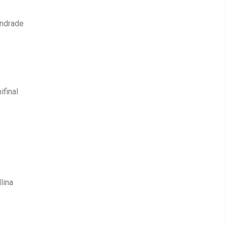
Andrade
final
lina