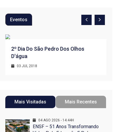
Eventos
2º Dia Do São Pedro Dos Olhos
1º Dia -
D'água
D’água
03 JUL 2018
01 JUL 
Mais Visitadas
Mais Recentes
04 AGO 2026 - 14:44H
ENSF – 51 Anos Transformando