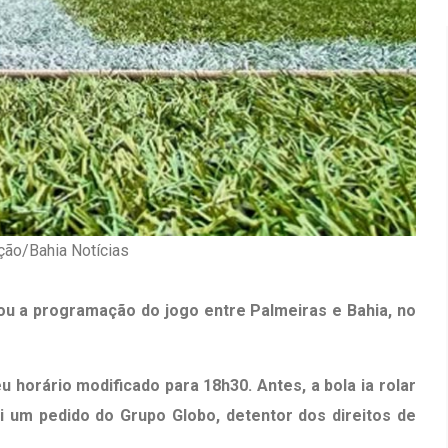
ção/Bahia Notícias
rou a programação do jogo entre Palmeiras e Bahia, no
Inauguração Da Franquia HINODE
irro Olhos
eu horário modificado para 18h30. Antes, a bola ia rolar
CENTER Em Brumado
i um pedido do Grupo Globo, detentor dos direitos de
09 JAN 2018