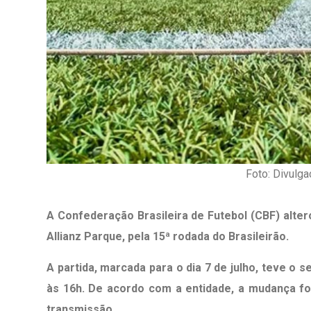
Foto: Divulga
A Confederação Brasileira de Futebol (CBF) alte
Allianz Parque, pela 15ª rodada do Brasileirão.
1º Dia - São Pedro Do Ba
A partida, marcada para o dia 7 de julho, teve o s
D’água
às 16h. De acordo com a entidade, a mudança fo
01 JUL 2018
transmissão.