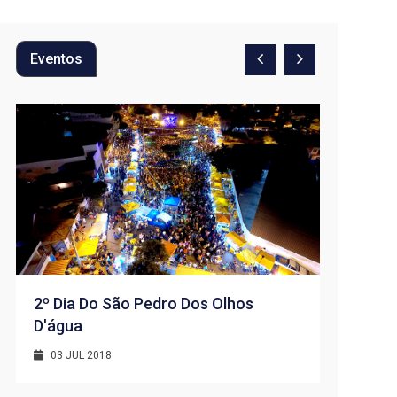
Eventos
2º Dia Do São Pedro Dos Olhos
D'água
1º Dia -
D’água
03 JUL 2018
01 JUL 