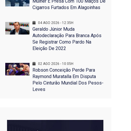
Mulher É Presa Com 100 Maços De
Cigarros Furtados Em Alagoinhas
04 AGO 2026 - 12:35H
Geraldo Júnior Muda
Autodeclaração Para Branca Após
Se Registrar Como Pardo Na
Eleição De 2022
02 AGO 2026 - 10:05H
Robson Conceição Perde Para
Raymond Muratalla Em Disputa
Pelo Cinturão Mundial Dos Pesos-
Leves