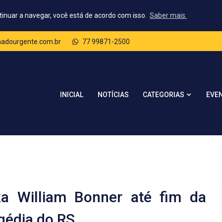
tinuar a navegar, você está de acordo com isso.
Saber mais.
dourgente.com.br
77 99871-2500
CATEGORIAS
INICIAL
NOTÍCIAS
EVE
a William Bonner até fim da
gédia do RS