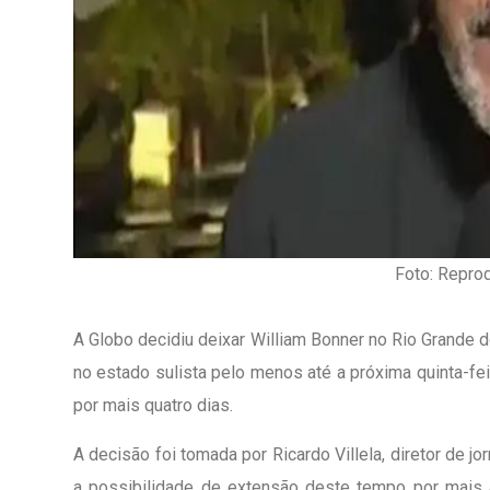
Foto: Repro
A Globo decidiu deixar William Bonner no Rio Grande d
no estado sulista pelo menos até a próxima quinta-fei
por mais quatro dias.
1º Dia - São Pedro Do Ba
D’água
A decisão foi tomada por Ricardo Villela, diretor de j
01 JUL 2018
a possibilidade de extensão deste tempo por mais a