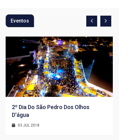
Eventos
2º Dia Do São Pedro Dos Olhos
D'água
1º Dia -
D’água
03 JUL 2018
01 JUL 