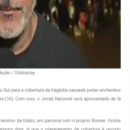
dução / Globoplay
o Sul para a cobertura da tragédia causada pelas enchentes
ra (16). Com isso, o Jornal Nacional será apresentado de lá
Inauguração Da Franquia HINODE
irro Olhos
CENTER Em Brumado
ornalismo da Globo, em parceria com o próprio Bonner. Existe
09 JAN 2018
lguns dias, já que o planejamento de cobertura é revisto