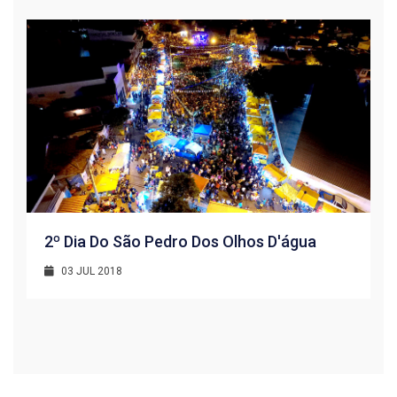
2º Dia Do São Pedro Dos Olhos D'água
03 JUL 2018
R
1