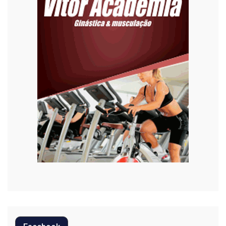
Esporte
Habitação
Justiça
Meio Ambiente
Moda
Mundo
Música
Oportunidades
Polícia
Política