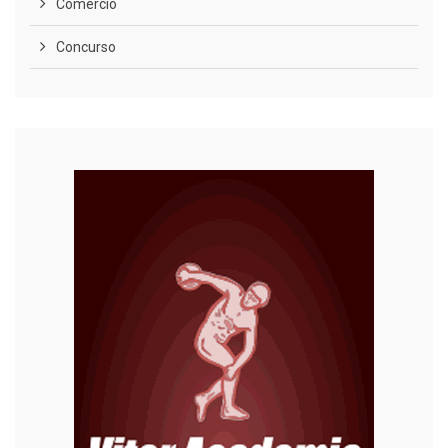
Comércio
Concurso
COVID-19
Cultura
Curiosidades
Diversão
Economia
Editoriais
Educação
Eleições 2022
Emprego